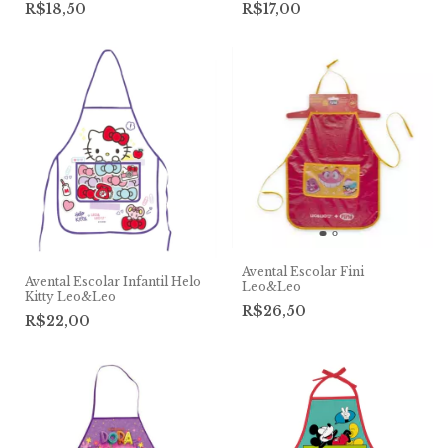
R$18,50
R$17,00
Avental Escolar Fini
Avental Escolar Infantil Helo
Leo&Leo
Kitty Leo&Leo
R$26,50
R$22,00