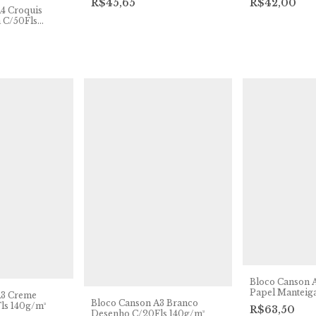
R$45,65
R$42,00
4 Croquis
 C/50Fls
Bloco Canson A
Papel Manteig
A3 Creme
Bloco Canson A3 Branco
40g/m²
ls 140g/m²
R$63,50
Desenho C/20Fls 140g/m²