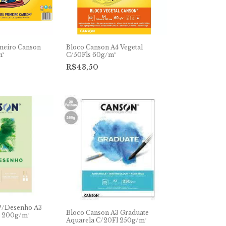
meiro Canson
Bloco Canson A4 Vegetal
m²
C/50Fls 60g/m²
R$43,50
P/Desenho A3
Bloco Canson A3 Graduate
s 200g/m²
Aquarela C/20Fl 250g/m²