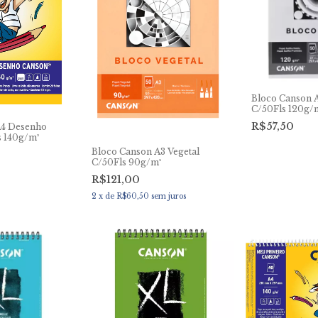
Bloco Canson 
C/50Fls 120g/
R$57,50
A4 Desenho
s 140g/m²
Bloco Canson A3 Vegetal
C/50Fls 90g/m²
R$121,00
2
x
de
R$60,50
sem juros