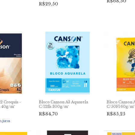
R$68,50
R$29,50
2 Croquis -
Bloco Canson A3 Aquarela
Bloco Canson A
a 40g/m²
C/12fls 300g/m²
C/50Fl 60g/m²
R$84,70
R$85,25
m juros