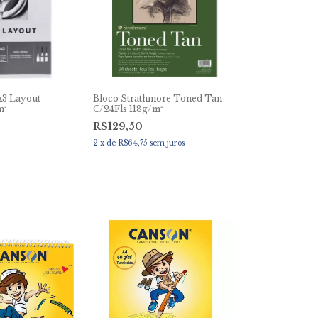
A3 Layout
Bloco Strathmore Toned Tan
m²
C/24Fls 118g/m²
R$129,50
2
x
de
R$64,75
sem juros