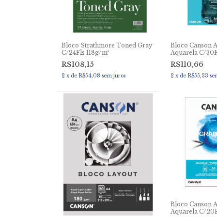
Bloco Strathmore Toned Gray
Bloco Canson A
C/24Fls 118g/m²
Aquarela C/30
R$108,15
R$110,66
2
x
de
R$54,08
sem juros
2
x
de
R$55,33
se
Bloco Canson A
Aquarela C/20