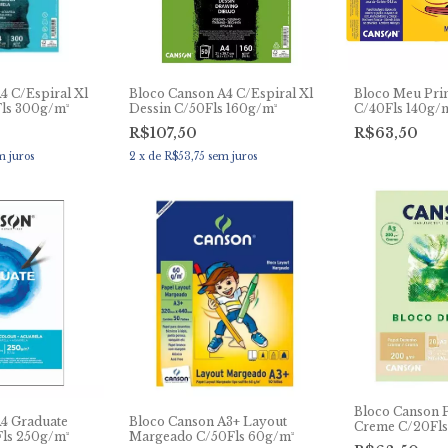
4 C/Espiral Xl
Bloco Canson A4 C/Espiral Xl
Bloco Meu Pri
Fls 300g/m²
Dessin C/50Fls 160g/m²
C/40Fls 140g/
R$107,50
R$63,50
m juros
2
x
de
R$53,75
sem juros
Bloco Canson 
4 Graduate
Bloco Canson A3+ Layout
Creme C/20Fl
Fls 250g/m²
Margeado C/50Fls 60g/m²