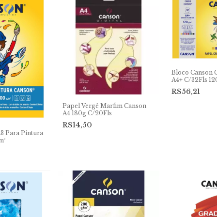
Bloco Canson C
A4+ C/32Fls 1
R$56,21
Papel Vergê Marfim Canson
A4 180g C/20Fls
R$14,50
3 Para Pintura
m²