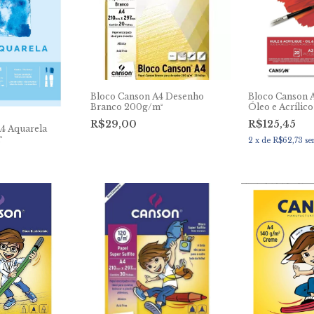
Bloco Canson A4 Desenho
Bloco Canson 
Branco 200g/m²
Óleo e Acrílic
R$29,00
R$125,45
4 Aquarela
²
2
x
de
R$62,73
se