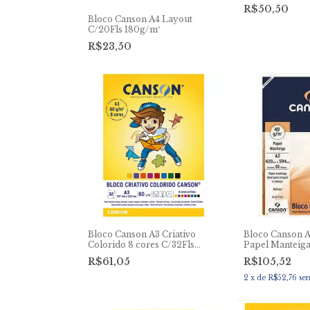
R$50,50
Bloco Canson A4 Layout
C/20Fls 180g/m²
R$23,50
Bloco Canson A3 Criativo
Bloco Canson A
Colorido 8 cores C/32Fls
Papel Manteig
80g/m²
R$61,05
R$105,52
2
x
de
R$52,76
se