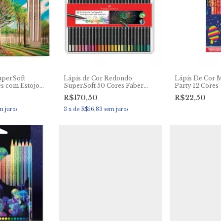
uperSoft
Lápis de Cor Redondo
Lápis De Cor 
es com Estojo
SuperSoft 50 Cores Faber
Party 12 Cores
ção Limitada
Castell
R$170,50
R$22,50
m juros
3
x
de
R$56,83
sem juros