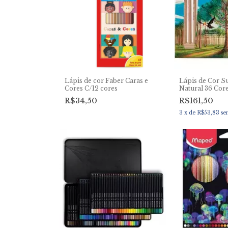
Lápis de cor Faber Caras e
Lápis de Cor S
Cores C/12 cores
Natural 36 Cor
de Madeira Edi
R$34,50
R$161,50
Faber Castell
3
x
de
R$53,83
se