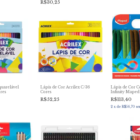
R$30,25
quarelável
Lápis de Cor Acrilex C/36
Lápis de Cor C
ores
Cores
Infinity Maped
R$52,25
R$113,40
2
x
de
R$56,70
se