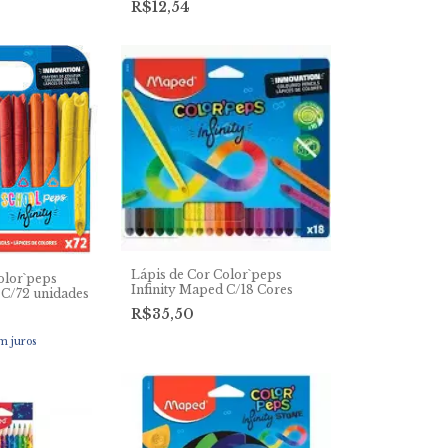
R$12,54
Lápis de Cor Color`peps
olor`peps
Infinity Maped C/18 Cores
 C/72 unidades
R$35,50
m juros