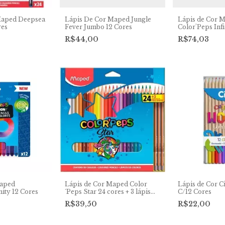
Maped Deepsea
Lápis De Cor Maped Jungle
Lápis de Cor 
res
Fever Jumbo 12 Cores
Color'Peps Infi
lápis de cor + 
R$44,00
R$74,03
Maped
Lápis de Cor Maped Color
Lápis de Cor C
nity 12 Cores
´Peps Star 24 cores + 3 lápis
C/12 Cores
Grafite
R$39,50
R$22,00