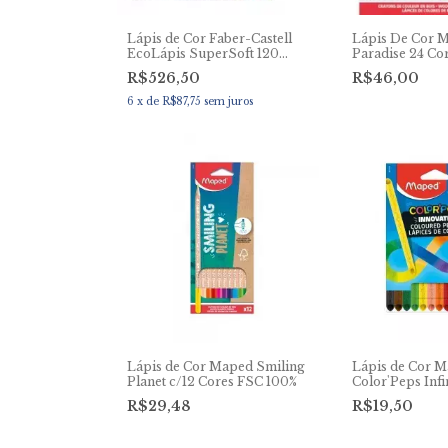
Lápis de Cor Faber-Castell
Lápis De Cor 
EcoLápis SuperSoft 120
Paradise 24 Co
Cores
R$526,50
R$46,00
6
x
de
R$87,75
sem juros
Lápis de Cor Maped Smiling
Lápis de Cor 
Planet c/12 Cores FSC 100%
Color'Peps Infi
R$29,48
R$19,50