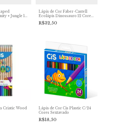
Maped
Lápis de Cor Faber-Castell
nity + Jungle 15
Ecolápis Dinossauro 12 Cores
12 canetinhas
+ 2 Cores Misturinha -
R$32,50
120912+2DINO
is Criatic Wood
Lápis de Cor Cis Plastic C/24
Cores Sextavado
R$18,50