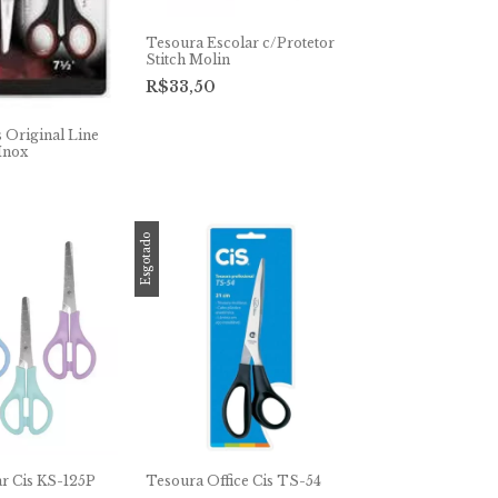
Tesoura Escolar c/Protetor
Stitch Molin
R$33,50
s Original Line
Inox
Esgotado
r Cis KS-125P
Tesoura Office Cis TS-54