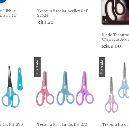
r Tilibra
Tesoura Escolar Acrilex Ref:
inza T417
22524
R$11,50
Kit de Tesoura
C/3 Peças Aço 
R$39,00
Esgotado
Esgotado
r Cis KS-220
Tesoura Escolar Cis KS-270
Tesoura Escola