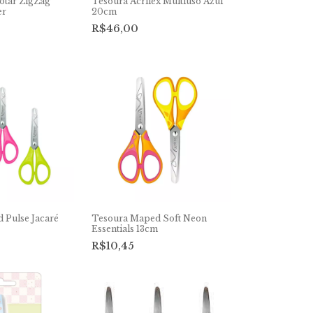
otar ZigZag
Tesoura Acrilex Multiuso Azul
er
20cm
R$46,00
 Pulse Jacaré
Tesoura Maped Soft Neon
Essentials 13cm
R$10,45