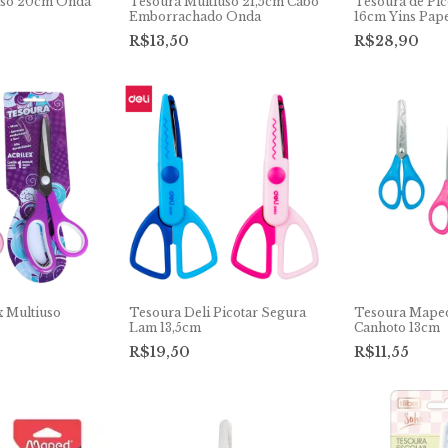
uso 20cm Onda
Tesoura Multiuso 21,5cm Cabo
Tesoura de Pic
Emborrachado Onda
16cm Yins Pap
R$13,50
R$28,90
x Multiuso
Tesoura Deli Picotar Segura
Tesoura Maped
Lam 13,5cm
Canhoto 13cm
R$19,50
R$11,55