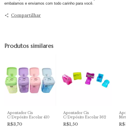
embalamos e enviamos com todo carinho para você.
Compartilhar
Produtos similares
Apontador Cis
Apontador Cis
Apont
C/Depósito Escolar 410
C/Depósito Escolar 362
Metál
R$3,70
R$1,50
R$3