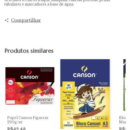
tubulares e marcadores a base de água.
Compartilhar
Produtos similares
Papel Canson Figueras
Bloco
290g/m²
Marge
90g/
R$42,48
R$2