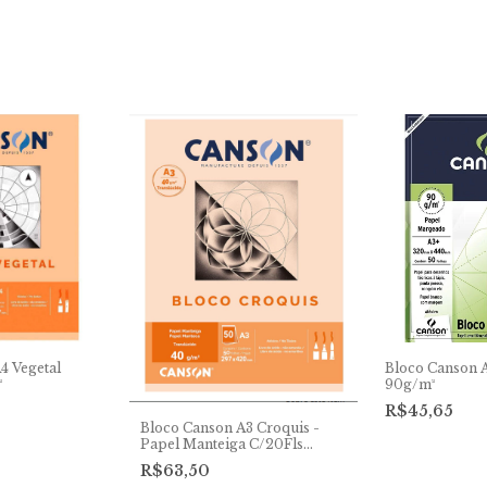
4 Vegetal
Bloco Canson 
²
90g/m²
R$45,65
Bloco Canson A3 Croquis -
Papel Manteiga C/20Fls
40g/m²
R$63,50