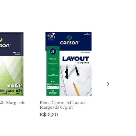
A3+ Margeado
Bloco Canson A4 Layout
Margeado 63g/m²
R$13,30
Bloco Canson 
Papel Manteig
40g/m²
R$34,50