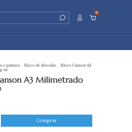
0
 e pintura
.
Bloco de desenho
.
Bloco Canson A3
g/m²
Canson A3 Milimetrado
²