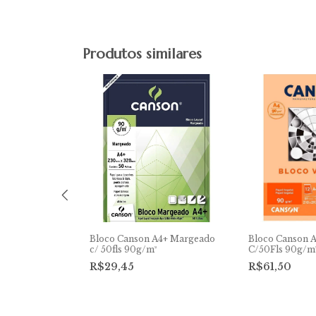
Produtos similares
Bloco Canson A4+ Margeado
Bloco Canson A
c/ 50fls 90g/m²
C/50Fls 90g/m
R$29,45
R$61,50
A4 Desenho
 180g/m²