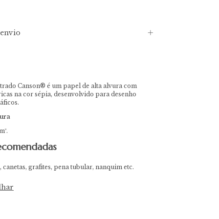
envio
trado Canson® é um papel de alta alvura com
ricas na cor sépia, desenvolvido para desenho
áficos.
ura
m².
recomendadas
 canetas, grafites, pena tubular, nanquim etc.
lhar