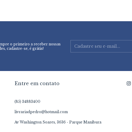
mpre o primeiro a receber nossas
es, cadastre-se, é grátis!
Entre em contato
(85) 34883400
livrariadpedro@hotmail.com
Av Washington Soares, 3636 - Parque Manibura