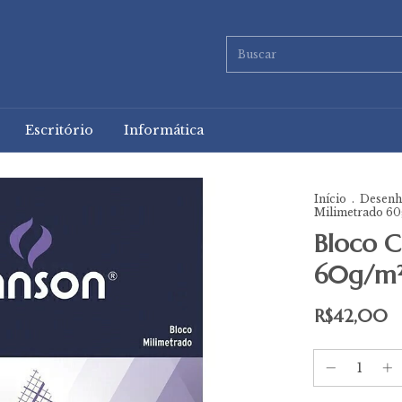
Escritório
Informática
Início
.
Desenho
Milimetrado 60
Bloco 
60g/m
R$42,00