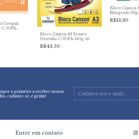
Bloco Canson 
Margeado 63g
R$13,30
4 Croquis
 C/50Fls
Bloco Canson A3 Branco
Desenho C/20Fls 140g/m²
R$43,50
mpre o primeiro a receber nossas
es, cadastre-se, é grátis!
Entre em contato