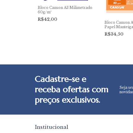
A4+ Margeado
Bloco Canson A3 Milimetrado
60g/m²
R$42,00
Bloco Canson A
Papel Manteiga
40g/m²
R$34,50
Cadastre-se e
receba ofertas com
Seja se
novidad
preços exclusivos.
Institucional