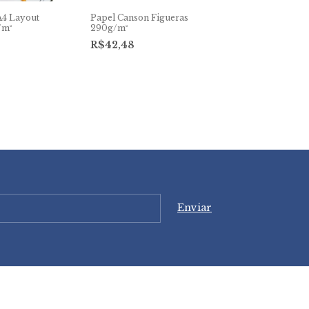
A4 Layout
Papel Canson Figueras
/m²
290g/m²
R$42,48
Bloco Canson 
Branco C/20Fl
R$24,50