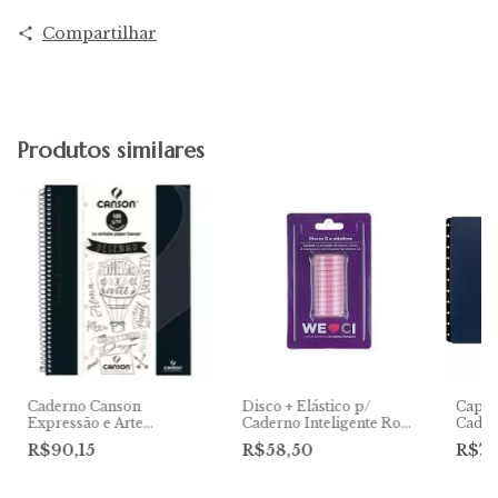
Compartilhar
Produtos similares
Caderno Canson
Disco + Elástico p/
Capa 
Expressão e Arte
Caderno Inteligente Rosa
Cader
Scketchbook 140g c/40
Sertão G 31mm
Blue
R$90,15
R$58,50
R$71
Folhas