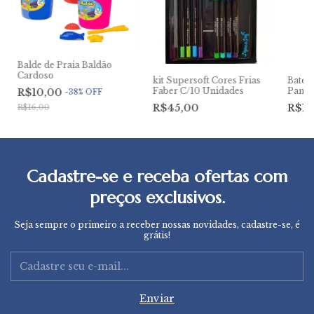
Balde de Praia Baldão
Cardoso
kit Supersoft Cores Frias
Bateri
Faber C/10 Unidades
Panaso
R$10,00
-
38
%
OFF
Unida
R$45,00
R$1
R$16,00
Cadastre-se e receba ofertas com
preços exclusivos.
Seja sempre o primeiro a receber nossas novidades, cadastre-se, é
grátis!