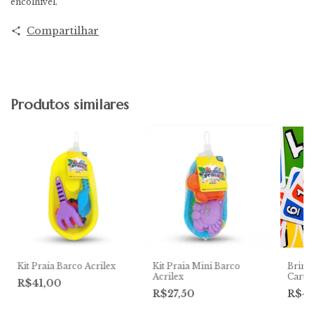
encolhível.
Compartilhar
Produtos similares
Kit Praia Barco Acrilex
Kit Praia Mini Barco
Brinq
Acrilex
Carta
R$41,00
R$27,50
R$4