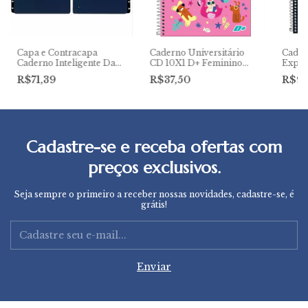
Capa e Contracapa
Caderno Universitário
Cader
Caderno Inteligente Dark
CD 10X1 D+ Feminino
Expre
Blue
200Fls Tilibra
Scket
R$71,39
R$37,50
R$90
Folha
Cadastre-se e receba ofertas com
preços exclusivos.
Seja sempre o primeiro a receber nossas novidades, cadastre-se, é
grátis!