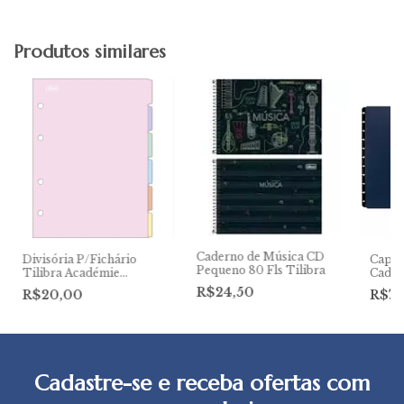
Produtos similares
Caderno de Música CD
Divisória P/Fichário
Capa 
Pequeno 80 Fls Tilibra
Tilibra Académie
Cader
Colegial Pastel C/6
Blue
R$24,50
R$20,00
R$71
Cadastre-se e receba ofertas com