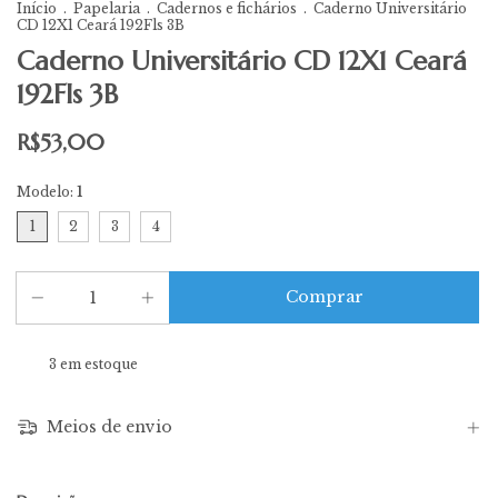
Início
.
Papelaria
.
Cadernos e fichários
.
Caderno Universitário
CD 12X1 Ceará 192Fls 3B
Caderno Universitário CD 12X1 Ceará
192Fls 3B
R$53,00
Modelo:
1
1
2
3
4
3
em estoque
Meios de envio