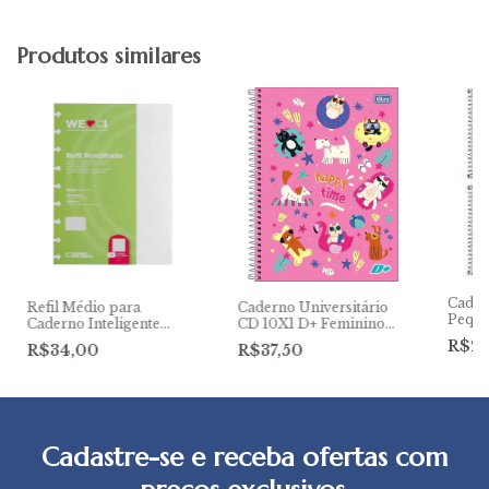
Produtos similares
Cader
Refil Médio para
Caderno Universitário
Peque
Caderno Inteligente
CD 10X1 D+ Feminino
Pontilhado
200Fls Tilibra
R$2
R$34,00
R$37,50
Cadastre-se e receba ofertas com