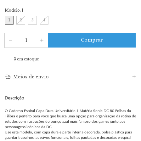
Modelo:
1
1
2
3
4
3
em estoque
Meios de envio
Descrição
O Caderno Espiral Capa Dura Universitário 1 Matéria Sonic DC 80 Folhas da
Tilibra é perfeito para você que busca uma opção para organização da rotina de
estudos com ilustrações do ouriço azul mais famoso dos games junto aos
personagens icônicos da DC.
Use este modelo, com capa dura e parte interna decorada, bolsa plástica para
guardar trabalhos, adesivos funcionais, folhas pautadas e decoradas e espiral