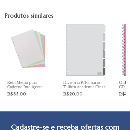
Produtos similares
Refil Médio para
Divisória P/Fichário
Cader
Caderno Inteligente
Tilibra Académie Cinza
CD 10
Colorido
C/6
200Fl
R$35,00
R$20,00
R$37
Cadastre-se e receba ofertas com