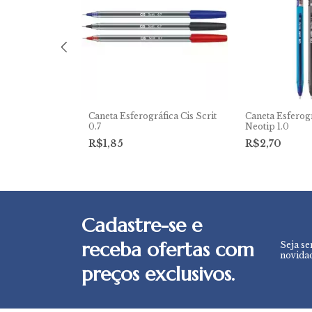
áfica Cis
Caneta Esferográfica Cis Scrit
Caneta Esferogr
0.7
Neotip 1.0
R$1,85
R$2,70
Cadastre-se e
receba ofertas com
Seja se
novidad
preços exclusivos.