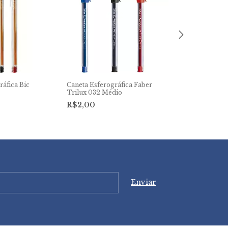
ráfica Bic
Caneta Esferográfica Faber
Caneta Esferog
Trilux 032 Médio
Trilux 035 Fin
R$2,00
R$2,10