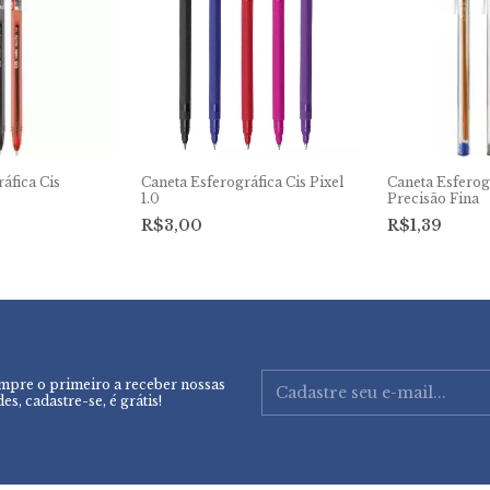
áfica Cis
Caneta Esferográfica Cis Pixel
Caneta Esferog
1.0
Precisão Fina
R$3,00
R$1,39
mpre o primeiro a receber nossas
es, cadastre-se, é grátis!