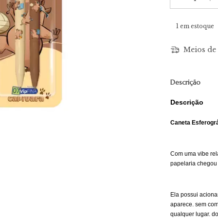
1
em estoque
Meios de 
Descrição
Descrição
Caneta Esferográ
Com uma vibe rela
papelaria chegou
Ela possui acionam
aparece. sem comp
qualquer lugar. d