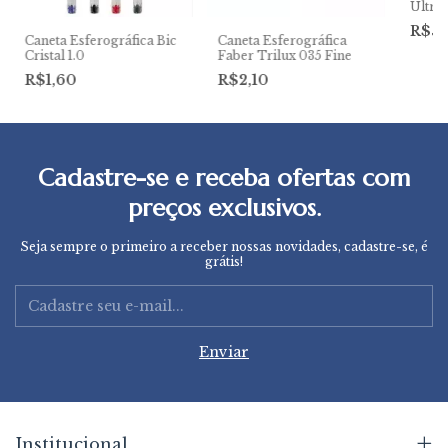
Ultrag
R$5,
Caneta Esferográfica Bic
Caneta Esferográfica
Cristal 1.0
Faber Trilux 035 Fine
R$1,60
R$2,10
Cadastre-se e receba ofertas com
preços exclusivos.
Seja sempre o primeiro a receber nossas novidades, cadastre-se, é
grátis!
Institucional