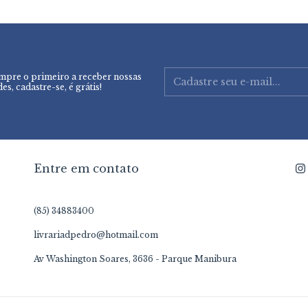
mpre o primeiro a receber nossas
es, cadastre-se, é grátis!
Entre em contato
(85) 34883400
livrariadpedro@hotmail.com
Av Washington Soares, 3636 - Parque Manibura