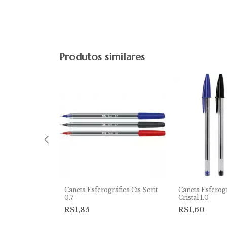
Produtos similares
áfica Faber
Caneta Esferográfica Cis Scrit
Caneta Esferogr
io
0.7
Cristal 1.0
R$1,85
R$1,60