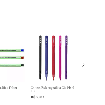
ráfica Faber
Caneta Esferográfica Cis Pixel
Caneta Esferog
e
1.0
Neotip 1.0
R$3,00
R$2,70