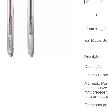
1
em estoque
Meios de 
Descrição
Descrição
Caneta Pento
A Caneta Pen
escrita suave
mm, oferece tr
para anotaçõe
Composto por