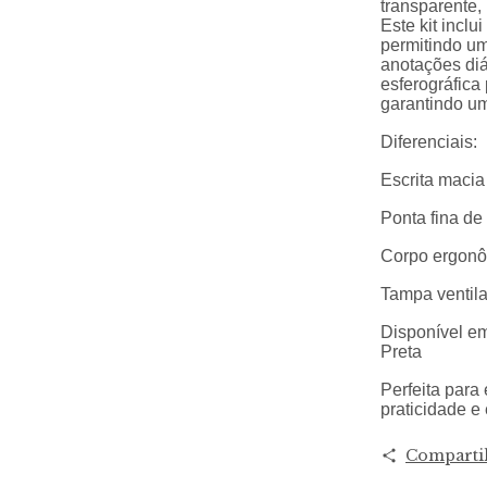
transparente,
Este kit inclu
permitindo u
anotações diá
esferográfic
garantindo um
Diferenciais:
Escrita macia
Ponta fina de
Corpo ergonô
Tampa ventilad
Disponível em
Preta
Perfeita para 
praticidade e 
Comparti