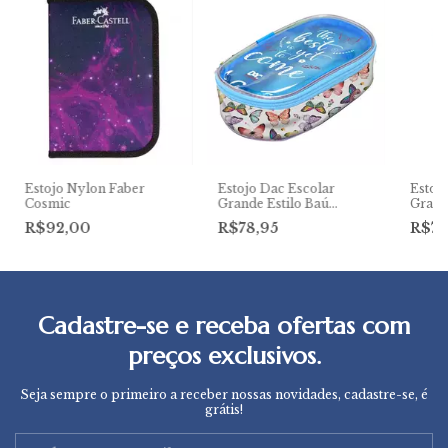
Estojo Nylon Faber
Estojo Dac Escolar
Estoj
Cosmic
Grande Estilo Baú
Grand
Trendy Borboleta 3479 -
Now U
R$92,00
R$78,95
R$73
unidade
unida
Cadastre-se e receba ofertas com
preços exclusivos.
Seja sempre o primeiro a receber nossas novidades, cadastre-se, é
grátis!