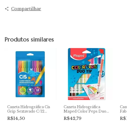
Compartilhar
Produtos similares
Caneta Hidrográfica Cis
Caneta Hidrográfica
Canet
Grip Sextavado C/12
Maped Color'Peps Duo
Faber
Cores
Tip 10 Cores
Paste
R$14,50
R$42,79
R$16