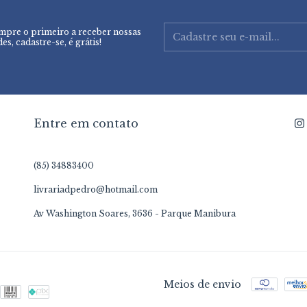
mpre o primeiro a receber nossas
es, cadastre-se, é grátis!
Entre em contato
(85) 34883400
livrariadpedro@hotmail.com
Av Washington Soares, 3636 - Parque Manibura
Meios de envio