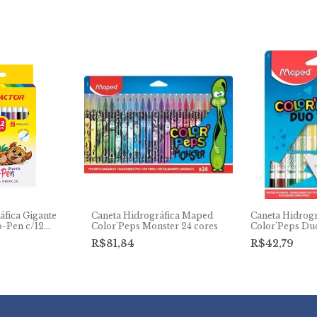
áfica Gigante
Caneta Hidrográfica Maped
Caneta Hidrog
-Pen c/12
Color'Peps Monster 24 cores
Color'Peps Du
R$81,84
R$42,79