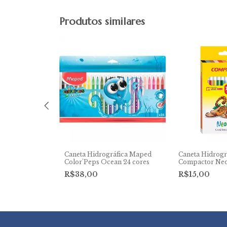
Produtos similares
ca 0.7mm PC-
Caneta Hidrográfica Maped
Caneta Hidrogr
Color'Peps Ocean 24 cores
Compactor Neo
cores
R$38,00
R$15,00