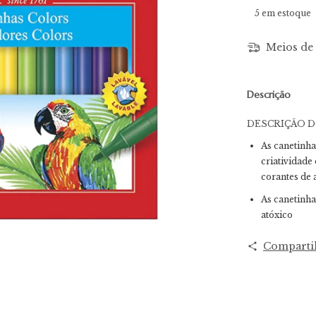
5
em estoque
Meios de 
Descrição
DESCRIÇÃO 
As canetinha
criatividade
corantes de 
As canetinha
atóxico
Comparti