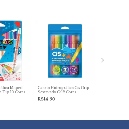
ráfica Maped
Caneta Hidrográfica Cis Grip
Caneta Hidrogr
o Tip 10 Cores
Sextavado C/12 Cores
e Vem Neon C/
R$14,50
R$23,80