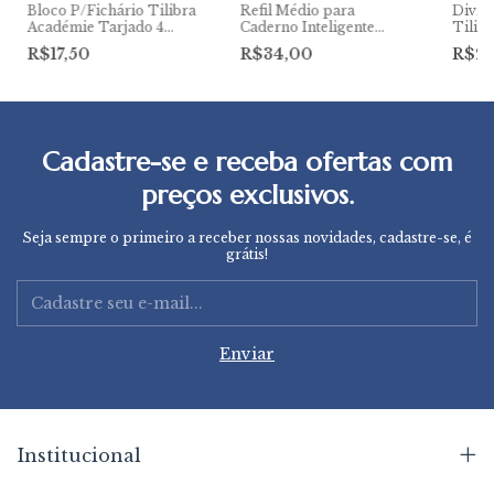
Bloco P/Fichário Tilibra
Refil Médio para
Divisó
Académie Tarjado 4
Caderno Inteligente
Tilib
Furos Linha Azul C/96
Pontilhado
C/6
R$17,50
R$34,00
R$2
Fls
Cadastre-se e receba ofertas com
preços exclusivos.
Seja sempre o primeiro a receber nossas novidades, cadastre-se, é
grátis!
Institucional