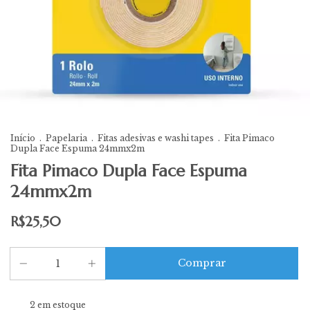
Início
.
Papelaria
.
Fitas adesivas e washi tapes
.
Fita Pimaco
Dupla Face Espuma 24mmx2m
Fita Pimaco Dupla Face Espuma
24mmx2m
R$25,50
2
em estoque