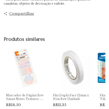
canaletas, objetos de decoração e enfeite.
Compartilhar
Produtos similares
Marcador de Página Brw
Fita Dupla Face 12mm x
Fita 
Smart Notes Textures -
30m Brw Unidade
Tilib
Cisne - 5 marc - 20 fls
Sorti
R$18,50
R$11,35
R$16