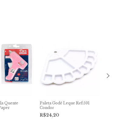
ola Quente
Paleta Godê Leque Ref:591
Giz Cis Pastel 
Paper
Condor
C/36 Cores
R$24,20
R$244,00
4
x
de
R$61,00
s