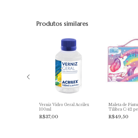
Produtos similares
 Acrilex 90G
Verniz Vidro Geral Acrilex
Maleta de Pintu
100ml
Tilibra C/42 p
R$37,00
R$49,50