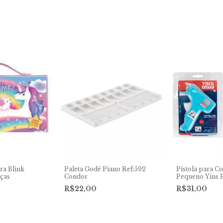
ra Blink
Paleta Godê Piano Ref:592
Pistola para C
eças
Condor
Pequeno Yins 
R$22,00
R$31,00