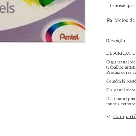
1
em estoque
Meios de 
Descrição
DESCRIÇÃO 
O giz pastel ol
trabalhos artís
Produz cores viv
Contém 12 bastõ
Giz pastel oleos
Usar para : pint
murais, retratos
Comparti