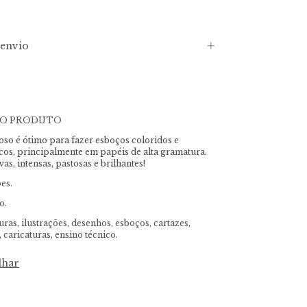
envio
DO PRODUTO
eoso é ótimo para fazer esboços coloridos e
ticos, principalmente em papéis de alta gramatura.
as, intensas, pastosas e brilhantes!
es.
o.
uras, ilustrações, desenhos, esboços, cartazes,
, caricaturas, ensino técnico.
lhar