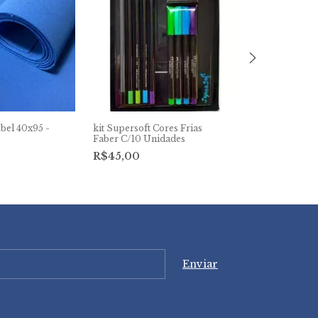
bel 40x95 -
kit Supersoft Cores Frias
Kit Supersoft 
Faber C/10 Unidades
Faber C/10 Un
R$45,00
R$45,00