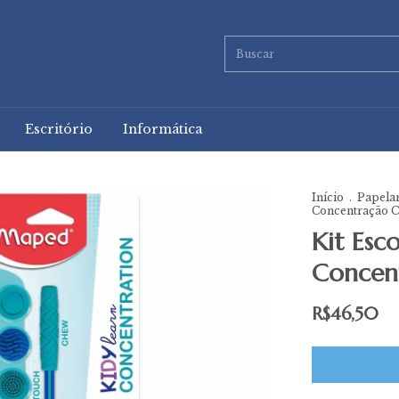
Escritório
Informática
Início
.
Papela
Concentração C
Kit Esc
Concen
R$46,50