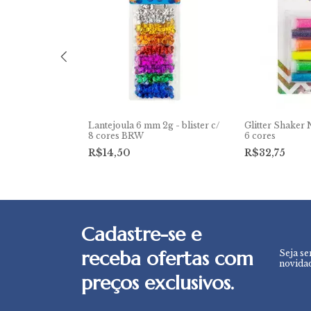
 BRW - blister
Lantejoula 6 mm 2g - blister c/
Glitter Shaker
8 cores BRW
6 cores
R$14,50
R$32,75
Cadastre-se e
receba ofertas com
Seja se
novidad
preços exclusivos.