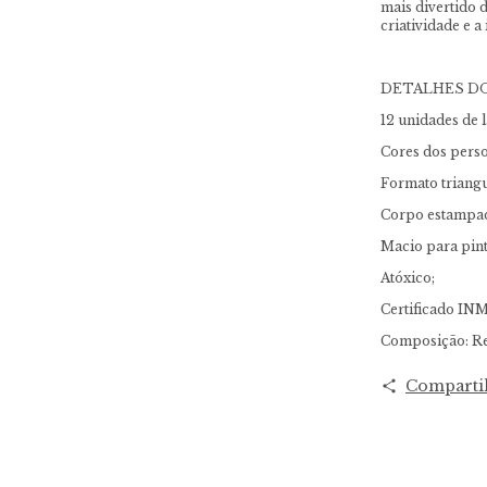
mais divertido d
criatividade e 
DETALHES D
12 unidades de l
Cores dos perso
Formato triangu
Corpo estampad
Macio para pint
Atóxico;
Certificado I
Composição: Res
Comparti