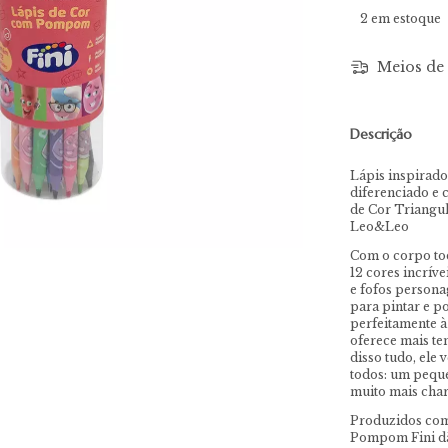
2
em estoque
Meios de 
Descrição
Lápis inspirad
diferenciado e
de Cor Triangu
Leo&Leo
Com o corpo tod
12 cores incrív
e fofos persona
para pintar e p
perfeitamente à
oferece mais te
disso tudo, ele
todos: um pequ
muito mais char
Produzidos com 
Pompom Fini dão