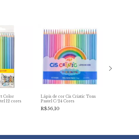
rt Color
Lápis de cor Cis Criatic Tons
Lápis de Cor F
el 12 cores
Pastel C/24 Cores
C/36 Cores
R$56,10
R$109,20
2
x
de
R$54,60
s