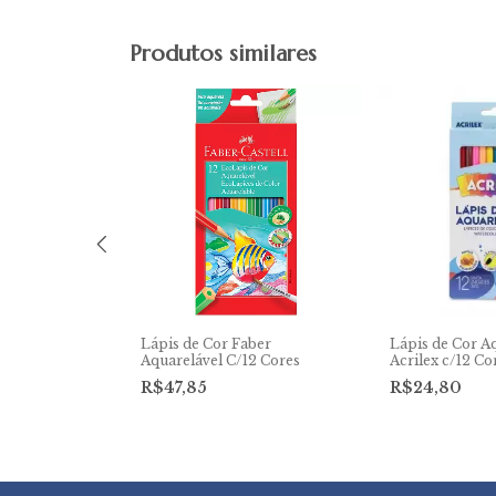
Produtos similares
ber Ecolápis
Lápis de Cor Faber
Lápis de Cor A
Aquarelável C/12 Cores
Acrilex c/12 Co
R$47,85
R$24,80
m juros