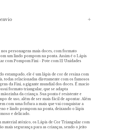
envio
o nos personagens mais doces, com formato
 com um lindo pompom na ponta. Assim é o Lápis
lar com Pompom Fini - Pote com 12 Unidades
o estampado, ele é um lápis de cor de resina com
eis, todas relacionadas diretamente com os famosos
gens da Fini, a gigante mundial dos doces. É macio
ossui formato triangular, que se adapta
 mãozinha da criança. Sua ponta é resistente e
mpo de uso, além de ser mais fácil de apontar. Além
 vem com uma fofura a mais que vai conquistar a
eno e lindo pompom na ponta, deixando o lápis
moso e delicado.
material atóxico, os Lápis de Cor Triangular com
 mais segurança para as crianças, sendo o jeito