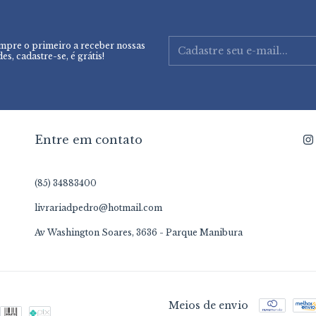
mpre o primeiro a receber nossas
es, cadastre-se, é grátis!
Entre em contato
(85) 34883400
livrariadpedro@hotmail.com
Av Washington Soares, 3636 - Parque Manibura
Meios de envio