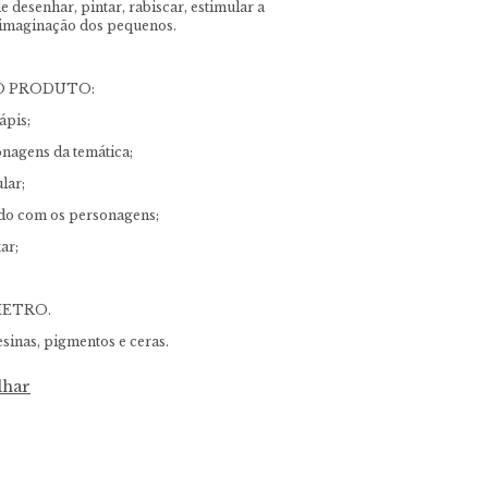
e desenhar, pintar, rabiscar, estimular a
a imaginação dos pequenos.
O PRODUTO:
ápis;
nagens da temática;
lar;
o com os personagens;
ar;
NMETRO.
inas, pigmentos e ceras.
lhar