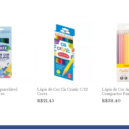
quarelável
Lápis de Cor Cis Criatic C/12
Lápis de Cor A
res
Cores
Compactor Past
R$21,45
R$38,40