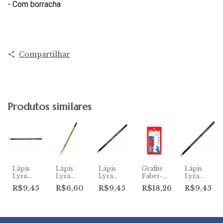
- Com borracha
Compartilhar
Produtos similares
Lápis
Lápis
Lápis
Grafite
Lápis
Lyra
Lyra
Lyra
Faber-
Lyra
dt
Rembrandt
Rembrandt
Rembrandt
Castell
Rembrandt
R$9,45
R$6,60
R$9,45
R$18,26
R$9,45
Carbono
Grafite
Carvão
0.7 2B
Carbono
Extra
Aquarelável
Médio
Blister
Soft
o
Soft
8B
C/2
Macio
Und.