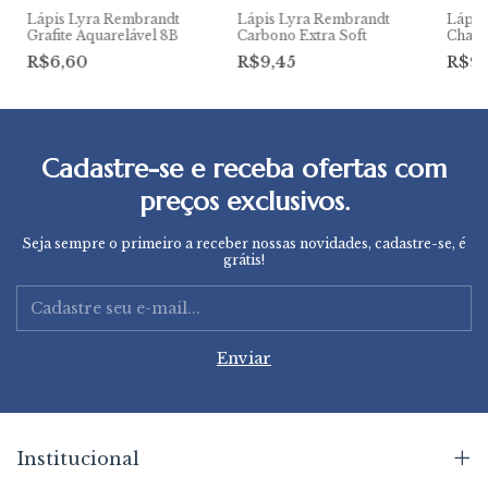
Lápis Lyra Rembrandt
Lápis Lyra Rembrandt
Lápis
Grafite Aquarelável 8B
Carbono Extra Soft
Charc
R$6,60
R$9,45
R$9
Cadastre-se e receba ofertas com
preços exclusivos.
Seja sempre o primeiro a receber nossas novidades, cadastre-se, é
grátis!
Institucional