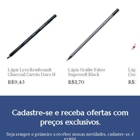
Lápis Lyra Rembrandt
Lápis Grafite Faber
Lápis 
Charcoal Carvão Duro H
Supersoft Black
Comic
R$9,45
R$2,70
R$1,
Cadastre-se e receba ofertas com
preços exclusivos.
Seja sempre o primeiro a receber nossas novidades, cadastre-se, é
grátis!