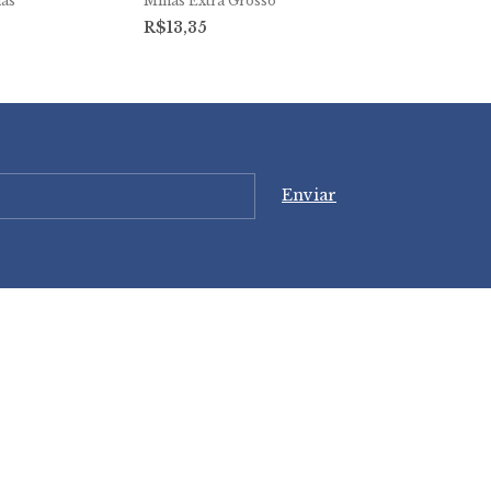
as
Minas Extra Grosso
Minas
R$13,35
R$3,85