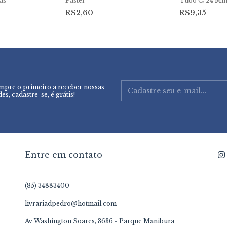
as
Pastel
Tubo C/24 Min
R$2,60
R$9,35
mpre o primeiro a receber nossas
es, cadastre-se, é grátis!
Entre em contato
(85) 34883400
livrariadpedro@hotmail.com
Av Washington Soares, 3636 - Parque Manibura