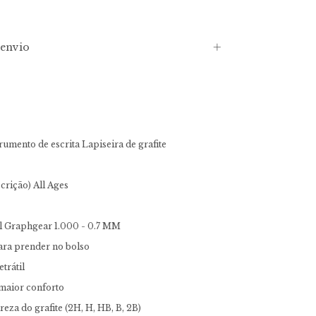
envio
rumento de escrita
Lapiseira de grafite
scrição)
All Ages
el Graphgear 1.000 - 0.7 MM
para prender no bolso
trátil
maior conforto
eza do grafite (2H, H, HB, B, 2B)