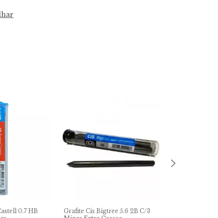
lhar
astell 0.7 HB
Grafite Cis Bigtree 5.6 2B C/3
Grafite Cis Big