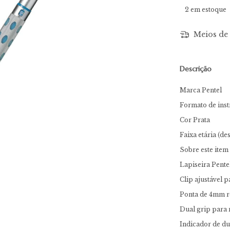
2
em estoque
Meios de 
Descrição
Marca
Pentel
Formato de inst
Cor
Prata
Faixa etária (de
Sobre este item
Lapiseira Pent
Clip ajustável 
Ponta de 4mm re
Dual grip para 
Indicador de dur