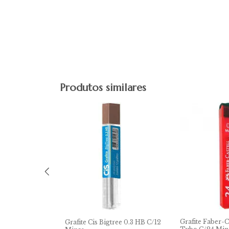
Produtos similares
ree 2.0 2B C/6
Grafite Faber-Ca
Grafite Cis Bigtree 0.3 HB C/12