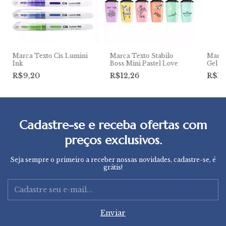
Marca Texto Cis Lumini
Marca Texto Stabilo
Marca
Ink
Boss Mini Pastel Love
Gel
R$9,20
R$12,26
R$11
Cadastre-se e receba ofertas com
preços exclusivos.
Seja sempre o primeiro a receber nossas novidades, cadastre-se, é
grátis!