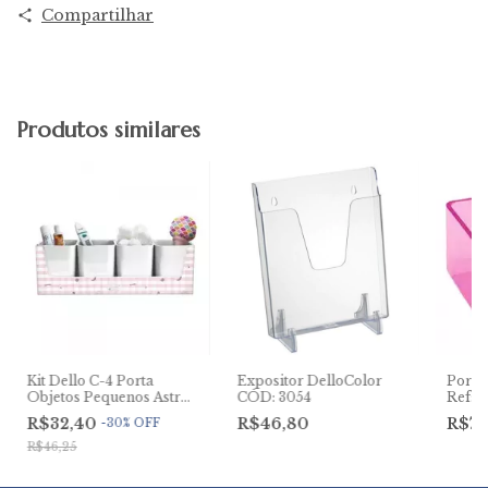
Compartilhar
Produtos similares
Kit Dello C-4 Porta
Expositor DelloColor
Porta
Objetos Pequenos Astros
CÓD: 3054
Ref:9
Branco
R$32,40
R$46,80
R$7,
-
30
%
OFF
R$46,25