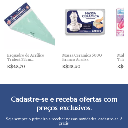
Esquadro de Acrílico
Massa Cerâmica 500G
Maleta
Trident 32cm
Branco Acrilex
Tilib
30°/60°/90° sem Escalas
R$48,70
R$38,50
R$4
Cadastre-se e receba ofertas com
preços exclusivos.
Seja sempre o primeiro a receber nossas novidades, cadastre-se, é
grátis!