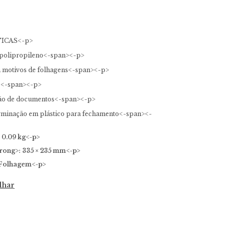
ICAS<-p>
polipropileno<-span><-p>
motivos de folhagens<-span><-p>
o<-span><-p>
ção de documentos<-span><-p>
erminação em plástico para fechamento<-span><-
 0.09 kg<-p>
rong>: 335 × 235 mm<-p>
 Folhagem<-p>
lhar