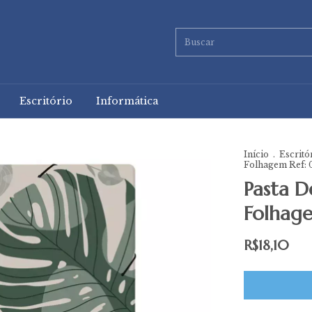
Escritório
Informática
Início
.
Escritó
Folhagem Ref: 
Pasta D
Folhag
R$18,10