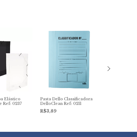
a Elástico
Pasta Dello Classificadora
Pasta Registr
e Ref: 0237
DelloClean Ref: 0211
larga of 200
R$3,89
R$25,50