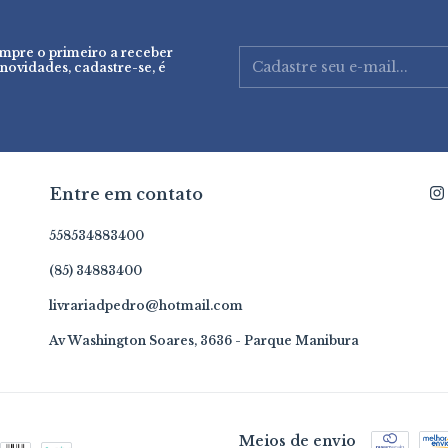
empre o primeiro a receber
 novidades, cadastre-se, é
Entre em contato
558534883400
(85) 34883400
livrariadpedro@hotmail.com
Av Washington Soares, 3636 - Parque Manibura
Meios de envio