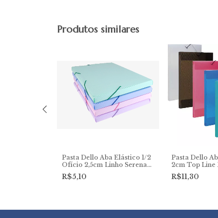
Produtos similares
a Elástico
Pasta Dello Aba Elástico 1/2
Pasta Dello Ab
e Ref: 0233
Ofício 2,5cm Linho Serena
2cm Top Line 
Ref: 0278
R$5,10
R$11,30