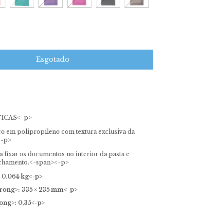
ICAS<-p>
ico em polipropileno com textura exclusiva da
<-p>
a fixar os documentos no interior da pasta e
fechamento.<-span><-p>
 0.064 kg<-p>
rong>: 335 × 235 mm<-p>
ong>: 0,35<-p>