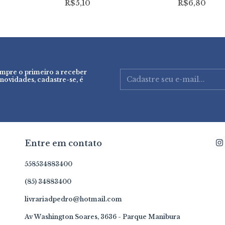
R$5,10
R$6,80
empre o primeiro a receber
 novidades, cadastre-se, é
Entre em contato
558534883400
(85) 34883400
livrariadpedro@hotmail.com
Av Washington Soares, 3636 - Parque Manibura