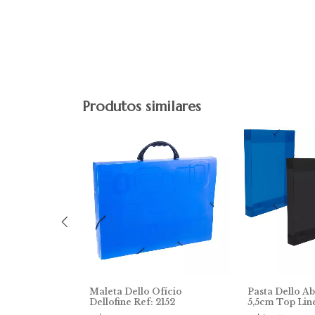
Produtos similares
a Elástico
Maleta Dello Ofício
Pasta Dello Ab
 0199
Dellofine Ref: 2152
5,5cm Top Lin