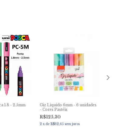
ca 1.8 - 2.5mm
Giz Liquido 6mm - 6 unidades
Caneta Faber F
- Cores Pastéis
0.4mm Estojo 
R$125,30
R$415,00
2
x
de
R$62,65
sem juros
6
x
de
R$69,17
se