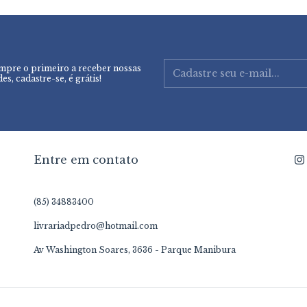
mpre o primeiro a receber nossas
es, cadastre-se, é grátis!
Entre em contato
(85) 34883400
livrariadpedro@hotmail.com
Av Washington Soares, 3636 - Parque Manibura