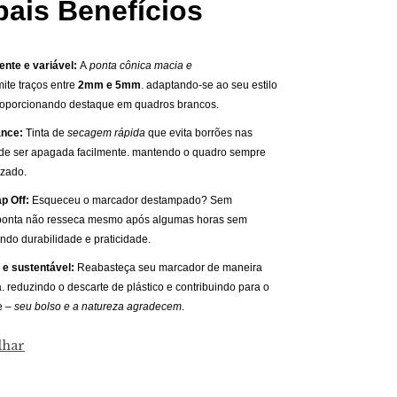
pais Benefícios
ente e variável:
A
ponta cônica macia e
ite traços entre
2mm e 5mm
. adaptando-se ao seu estilo
proporcionando destaque em quadros brancos.
ance:
Tinta de
secagem rápida
que evita borrões nas
e ser apagada facilmente. mantendo o quadro sempre
izado.
p Off:
Esqueceu o marcador destampado? Sem
 ponta não resseca mesmo após algumas horas sem
ndo durabilidade e praticidade.
e sustentável:
Reabasteça seu marcador de maneira
a. reduzindo o descarte de plástico e contribuindo para o
e –
seu bolso e a natureza agradecem
.
lhar