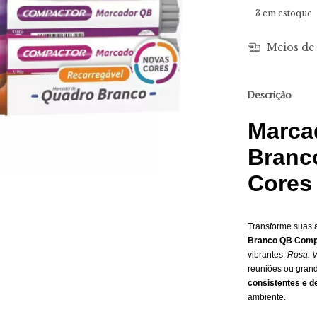
3
em estoque
Meios de 
Descrição
Marca
Branc
Cores
Transforme suas 
Branco QB Comp
vibrantes:
Rosa. V
reuniões ou grand
consistentes e de
ambiente.