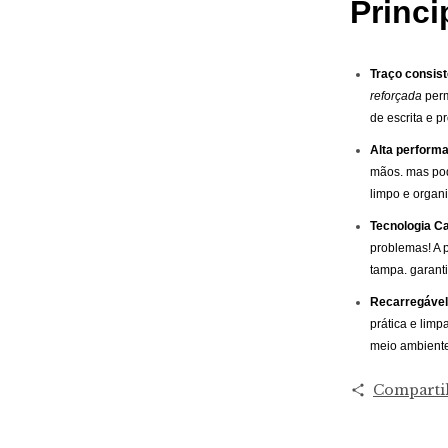
Princi
Traço consist
reforçada
perm
de escrita e 
Alta perform
mãos. mas pod
limpo e organ
Tecnologia Ca
problemas! A
tampa. garanti
Recarregável 
prática e limp
meio ambient
Comparti