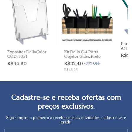
Porta
Acrim
Expositor DelloColor
Kit Dello C-4 Porta
R$2
CÓD: 3054
Objetos Galex Preto
R$46,80
R$32,40
-
30
%
OFF
R$46,25
Cadastre-se e receba ofertas com
preços exclusivos.
Seja sempre o primeiro a receber nossas novidades, cadastre-se, é
grátis!