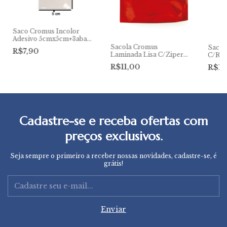
Saco Cromus Incolor
Adesivo 5cmx5cm+3aba
Pct/100 Unds
Sacola Cromus
Sacol
R$7,90
Laminada Lisa C/Ziper
C/Rel
46cmx43cm+5cm
31cm
R$11,00
R$11
Cadastre-se e receba ofertas com
preços exclusivos.
Seja sempre o primeiro a receber nossas novidades, cadastre-se, é
grátis!