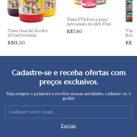
Tinta PVA Fosca para
Artesanato Acrilex 37ml
Tinta Guache Acrilex
Tinta
R$7,80
250ml Sortidas
Relev
Acril
R$11,50
R$11
Cadastre-se e receba ofertas com
preços exclusivos.
Seja sempre o primeiro a receber nossas novidades, cadastre-se, é
grátis!