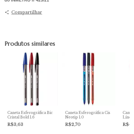
Compartilhar
Produtos similares
Caneta Esferográfica Bic
Caneta Esferográfica Cis
Caneta
Cristal Bold 1.6
Neotip 1.0
Línea 
R$3,63
R$2,70
R$4,