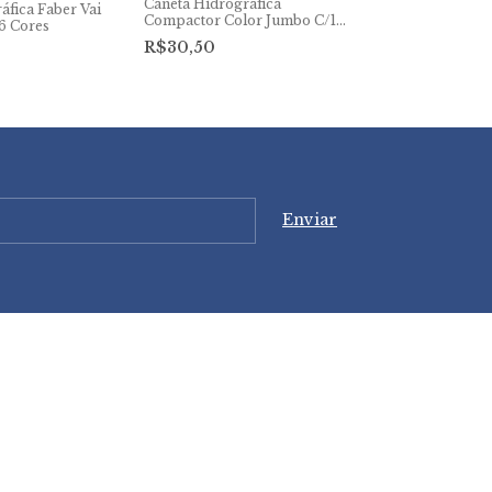
Caneta Hidrográfica
Caneta Hidrogr
áfica Faber Vai
Compactor Color Jumbo C/12
Sextavado C/1
6 Cores
cores
R$30,50
R$14,50