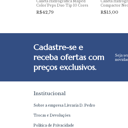
áfica Maped
Caneta Hidrográfica Maped
Caneta Hidrogr
an 24 cores
Color'Peps Duo Tip 10 Cores
Compactor Neo
cores
R$42,79
R$15,00
Cadastre-se e
receba ofertas com
Seja se
novidad
preços exclusivos.
Institucional
Sobre a empresa Livraria D. Pedro
Trocas e Devoluções
Política de Privacidade