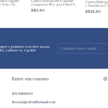
áfica Gigante
Caneta Hidrográfica Gigante
Caneta Hidrogr
-Pen c/12
Compactor Neo-pen Pastel 6
e Vem Neon C/
cores
R$9,80
R$23,80
mpre o primeiro a receber nossas
es, cadastre-se, é grátis!
Entre em contato
(85) 34883400
livrariadpedro@hotmail.com