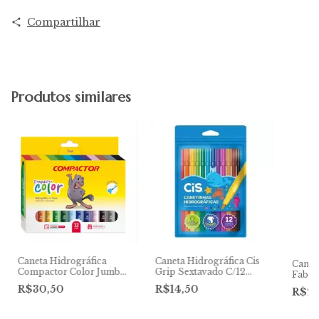
Compartilhar
Produtos similares
Caneta Hidrográfica
Caneta Hidrográfica Cis
Canet
Compactor Color Jumbo
Grip Sextavado C/12
Faber
C/12 cores
Cores
C/6 C
R$30,50
R$14,50
R$2