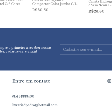
áfica Faber Vai
Caneta Hidrográfica
Caneta Hidrogr
tel C/6 Cores
Compactor Color Jumbo C/12
e Vem Neon C/
cores
R$30,50
R$23,80
mpre o primeiro a receber nossas
es, cadastre-se, é grátis!
Entre em contato
(85) 34883400
livrariadpedro@hotmail.com