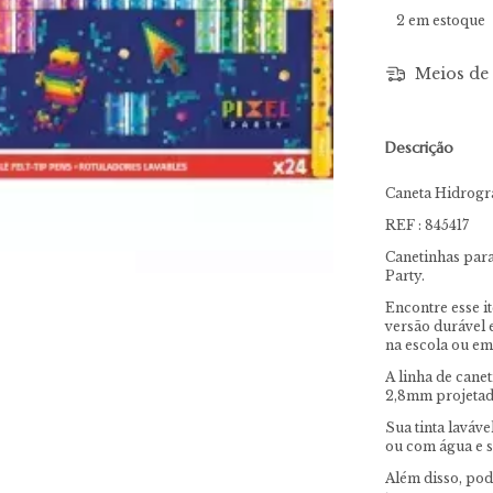
2
em estoque
Meios de 
Descrição
Caneta Hidrográ
REF : 845417
Canetinhas para 
Party.
Encontre esse i
versão durável 
na escola ou em
A linha de cane
2,8mm projetada
Sua tinta laváv
ou com água e s
Além disso, pod