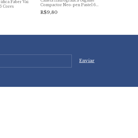
Caneta Hidrográfica Gigante
Caneta Uni Po
áfica Faber Vai
Compactor Neo-pen Pastel 6
1MR
6 Cores
cores
R$9,80
R$51,15