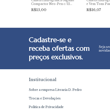
áfica Maped
Caneta Hidrográfica Gigante
Caneta Hidrogr
 Tip 10 Cores
Compactor Neo-Pen c/12
e Vem Tons Pas
cores
R$15,00
R$16,07
Cadastre-se e
receba ofertas com
Seja se
novidad
preços exclusivos.
Institucional
Sobre a empresa Livraria D. Pedro
Trocas e Devoluções
Política de Privacidade