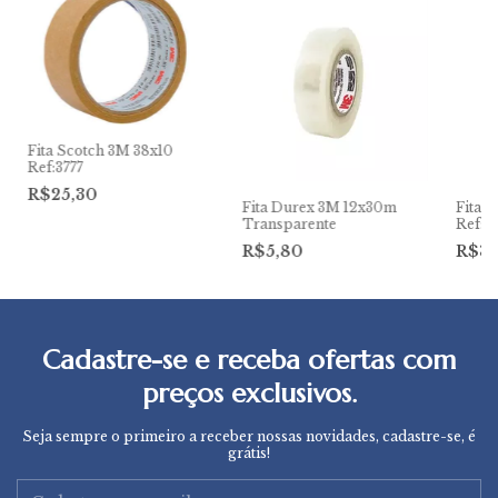
Fita Scotch 3M 38x10
Ref:3777
R$25,30
Fita Durex 3M 12x30m
Fita 
Transparente
Ref:37
R$5,80
R$3
Cadastre-se e receba ofertas com
preços exclusivos.
Seja sempre o primeiro a receber nossas novidades, cadastre-se, é
grátis!