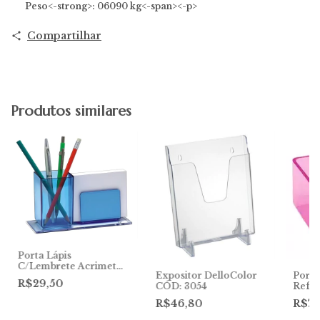
Peso<-strong>
: 06090 kg<-span><-p>
Compartilhar
Produtos similares
Porta Lápis
C/Lembrete Acrimet
Expositor DelloColor
Porta
Ref:948
R$29,50
CÓD: 3054
Ref:9
R$46,80
R$7,