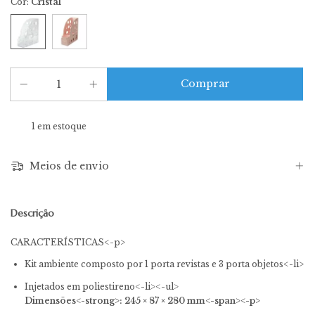
Cor:
Cristal
1
em estoque
Meios de envio
Descrição
CARACTERÍSTICAS<-p>
Kit ambiente composto por 1 porta revistas e 3 porta objetos<-li>
Injetados em poliestireno<-li><-ul>
Dimensões<-strong>
: 245 × 87 × 280 mm<-span><-p>