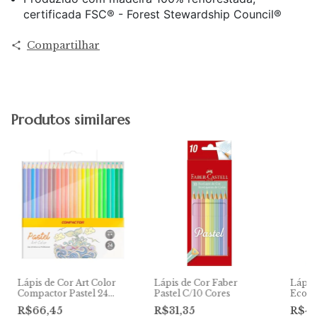
certificada FSC® - Forest Stewardship Council®
Compartilhar
Produtos similares
Lápis de Cor Art Color
Lápis de Cor Faber
Lápis
Compactor Pastel 24
Pastel C/10 Cores
Ecoláp
cores
Neon
R$66,45
R$31,35
R$4