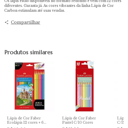
Os lápis estão disponíveis no formato redondo e vêm com 12 cores
diferentes. Garanta já. As cores vibrantes da linha Lápis de Cor
Carbon estimulam até suas vendas.
Compartilhar
Produtos similares
Lápis de Cor Faber
Lápis de Cor Faber
Lápis 
Ecolápis 12 cores + 6
Pastel C/10 Cores
C/12 
Neon