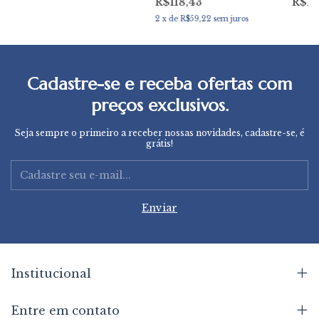
R$118,43
R$17
Acrim
2
x
de
R$59,22
sem juros
Cadastre-se e receba ofertas com
preços exclusivos.
Seja sempre o primeiro a receber nossas novidades, cadastre-se, é
grátis!
Institucional
Entre em contato