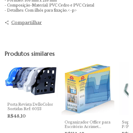
- Formato: 163 mm x 218 mm
- Composição-Material: PVC Cedro e PVC Cristal
- Detalhes: Com ilhós para fixação.<-p>
Compartilhar
Produtos similares
Porta Revista DelloColor
Sortidas Ref: 6023
R$48,10
Organizador Office para
Supor
Escritório Acrimet
P/Por
Ref:860
Corre