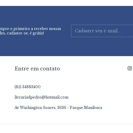
mpre o primeiro a receber nossas
es, cadastre-se, é grátis!
Entre em contato
(85) 34883400
livrariadpedro@hotmail.com
Av Washington Soares, 3636 - Parque Manibura