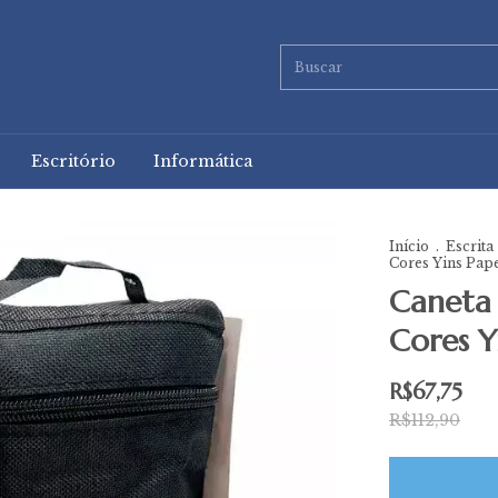
Escritório
Informática
Início
.
Escrita
Cores Yins Pap
Caneta
Cores Y
R$67,75
R$112,90