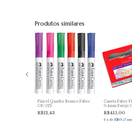
Produtos similares
Branco
Pincel Quadro Branco Faber
Caneta Faber F
ompactor -
OF/522
0.4mm Estojo 
R$12,43
R$415,00
6
x
de
R$69,17
sem