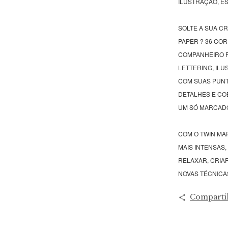
ILUSTRAÇÃO, E
SOLTE A SUA C
PAPER ? 36 COR
COMPANHEIRO P
LETTERING, ILU
COM SUAS PUNT
DETALHES E CO
UM SÓ MARCAD
COM O TWIN MA
MAIS INTENSAS,
RELAXAR, CRIA
NOVAS TÉCNICA
Comparti