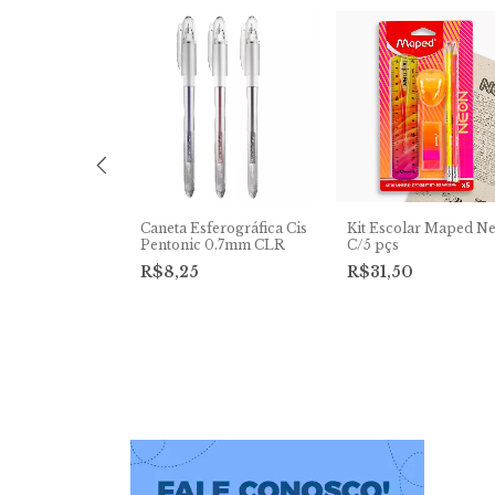
 em Fita
Caneta Esferográfica Cis
Kit Escolar Maped N
5mmx5m
Pentonic 0.7mm CLR
C/5 pçs
0
R$8,25
R$31,50