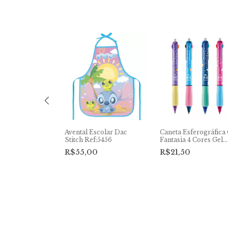
a Compactor
Avental Escolar Dac
Caneta Esferográfica 
is 2.0mm
Stitch Ref:5456
Fantasia 4 Cores Gel
Apagável 0.5mm
R$55,00
R$21,50