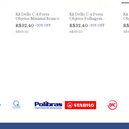
Kit Dello C-4 Porta
Kit Dello C-4 Porta
Kit
Objetos Minimal Branco
Objetos Folhagem
Obj
Cappuccino
R$32,40
R$32,40
R$
-
30
%
OFF
-
30
%
OFF
R$46,25
R$46,25
R$4