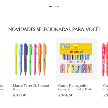
NOVIDADES SELECIONADAS PARA VOCÊ!
int
Marca Texto Cis Lumini
Caneta Hidrográfica
Can
res
Neon
Compactor Color Pastel
Pil
12 cores
un
R$5,06
R$34,50
R$