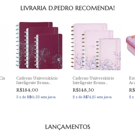
LIVRARIA D.PEDRO RECOMENDA!
Cis
Caderno Universitário
Caderno Universitário
Est
Inteligente Bruna
Inteligente Bruna
Ac
Tavares Cherry
Tavares House
R$184,00
R$148,50
R$
3
x
de
R$61,33
sem juros
2
x
de
R$74,25
sem juros
2
x
LANÇAMENTOS