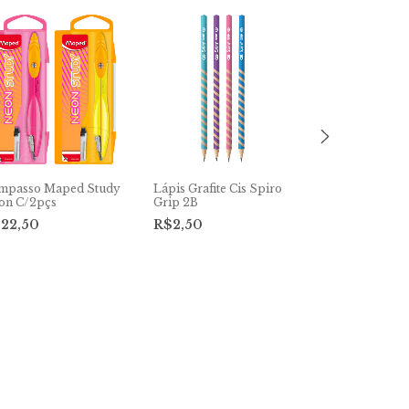
mpasso Maped Study
Lápis Grafite Cis Spiro
Caneta Esferog
on C/2pçs
Grip 2B
Capi Retrátil 
C/10 Cores
22,50
R$2,50
R$20,50