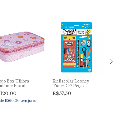
ojo Box Tilibra
Kit Escolar Looney
Kit Escolar Di
adémie Floral
Tunes C/7 Peças
Peças Leo&Le
Leo&Leo
120,00
R$57,50
R$45,50
de
R$60,00
sem juros