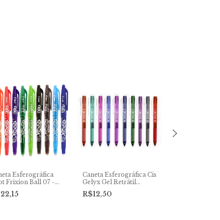
eta Esferográfica
Caneta Esferográfica Cis
Lápis Grafite C
ot Frixion Ball 07 -
Gelyx Gel Retrátil
Grip 2B
idade
Apagável
22,15
R$12,50
R$2,50