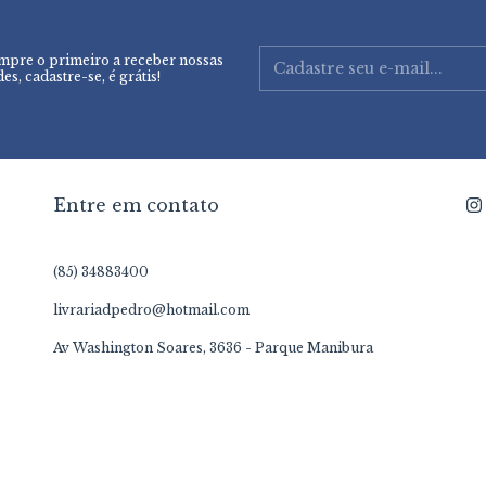
mpre o primeiro a receber nossas
es, cadastre-se, é grátis!
Entre em contato
(85) 34883400
livrariadpedro@hotmail.com
Av Washington Soares, 3636 - Parque Manibura
Meios de envio