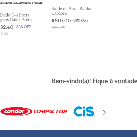
Balde de Praia Baldão
Cardoso
 Dello C-4 Porta
Bloco Sweetly
etos Galex Preto
P/Anotações 3
R$10,00
-
38
%
OFF
Cadersil
32,40
R$20,00
-
30
%
OFF
-
57
R$16,00
6,25
R$47,00
Bem-vindo(a)! Fique à vontade para exp