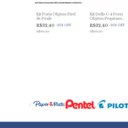
arcador Dupla
Kit Porta Objetos Pied
Kit Dello C-4 Porta
s Yins Paper
de Poule
Objetos Pequenos
Astros Branco
5
R$32,40
R$32,40
-
30
%
OFF
-
30
%
OFF
R$46,25
R$46,25