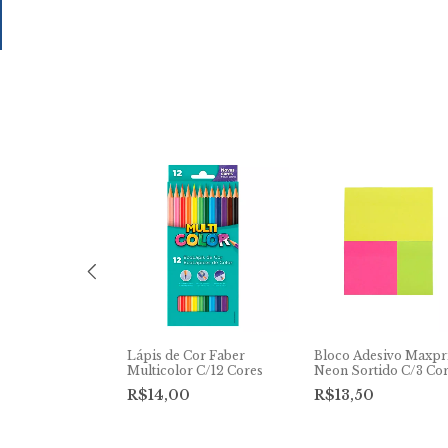
r C/Depósito e
Lápis de Cor Faber
Bloco Adesivo Maxpr
Cis Capi
Multicolor C/12 Cores
Neon Sortido C/3 Co
R$14,00
R$13,50